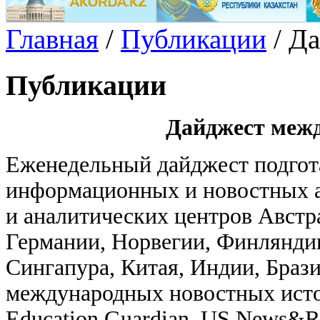
Главная
/
Публикации
/
Да
Публикации
Дайджест меж
Еженедельный дайджест подгота
информационных и новостных а
и аналитических центров Авст
Германии, Норвегии, Финляндии
Сингапура, Китая, Индии, Браз
международных новостных источ
Education Guardian, US News&Re